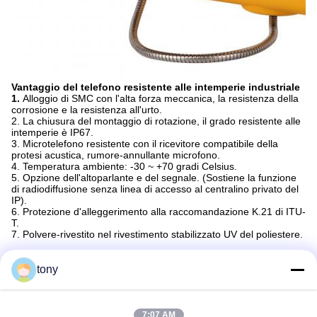
Vantaggio del telefono resistente alle intemperie industriale
1.
Alloggio di SMC con l'alta forza meccanica, la resistenza della
corrosione e la resistenza all'urto.
2. La chiusura del montaggio di rotazione, il grado resistente alle
intemperie è IP67.
3. Microtelefono resistente con il ricevitore compatibile della
protesi acustica, rumore-annullante microfono.
4. Temperatura ambiente: -30 ~ +70 gradi Celsius.
5. Opzione dell'altoparlante e del segnale. (Sostiene la funzione
di radiodiffusione senza linea di accesso al centralino privato del
IP).
6. Protezione d'alleggerimento alla raccomandazione K.21 di ITU-
T.
7. Polvere-rivestito nel rivestimento stabilizzato UV del poliestere.
Advantage Company
tony
1.
Specializzato in telefono e nei pezzi di ricambio industriali dal
2005.
2. Una fabbrica di 15000 metri quadri e delle persone 90.
3. Fornito di macchine modernizzate, compreso le macchine
7:07 AM