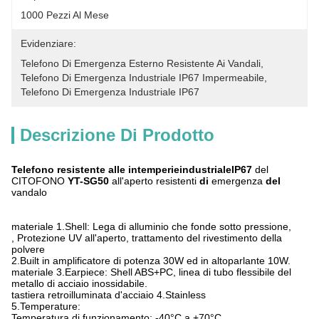
1000 Pezzi Al Mese
Evidenziare:
Telefono Di Emergenza Esterno Resistente Ai Vandali
, 
Telefono Di Emergenza Industriale IP67 Impermeabile
, 
Telefono Di Emergenza Industriale IP67
Descrizione Di Prodotto
Telefono resistente alle intemperieindustrialeIP67
del
CITOFONO
YT-SG50
all'aperto resistenti
di
emergenza
del
vandalo
materiale 1.Shell: Lega di alluminio che fonde sotto pressione,
, Protezione UV all'aperto, trattamento del rivestimento della
polvere
2.Built in amplificatore di potenza 30W ed in altoparlante 10W.
materiale 3.Earpiece: Shell ABS+PC, linea di tubo flessibile del
metallo di acciaio inossidabile.
tastiera retroilluminata d'acciaio 4.Stainless
5.Temperature:
Temperatura di funzionamento: -40°C a +70°C