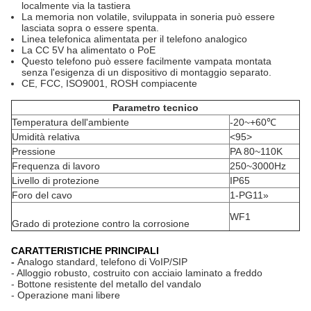
localmente via la tastiera
La memoria non volatile, sviluppata in soneria può essere
lasciata sopra o essere spenta.
Linea telefonica alimentata per il telefono analogico
La CC 5V ha alimentato o PoE
Questo telefono può essere facilmente vampata montata
senza l'esigenza di un dispositivo di montaggio separato.
CE, FCC, ISO9001, ROSH compiacente
Parametro tecnico
Temperatura dell'ambiente
-20~+60℃
Umidità relativa
<95>
Pressione
PA 80~110K
Frequenza di lavoro
250~3000Hz
Livello di protezione
IP65
Foro del cavo
1-PG11»
WF1
Grado di protezione contro la corrosione
CARATTERISTICHE PRINCIPALI
-
Analogo standard, telefono di VoIP/SIP
- Alloggio robusto, costruito con acciaio laminato a freddo
- Bottone resistente del metallo del vandalo
- Operazione mani libere