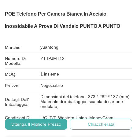
POE Telefono Per Camera Bianca In Acciaio
Inossidabile A Prova Di Vandalo PUNTO A PUNTO
yuantong
Marchio:
Numero Di
YT-IPJMT12
Modello:
1 insieme
MOQ:
Negoziabile
Prezzo:
Dimensioni del telefono: 373 * 282 * 137 (mm)
Dettagli Dell'
Materiale di imballaggio: scatola di cartone
Imballaggio:
ondulato,
Condizioni Di
L/C, T/T, Western Union, MoneyGram
Pagamento:
Ottenga Il Migliore Prezzo
Chiacchierata