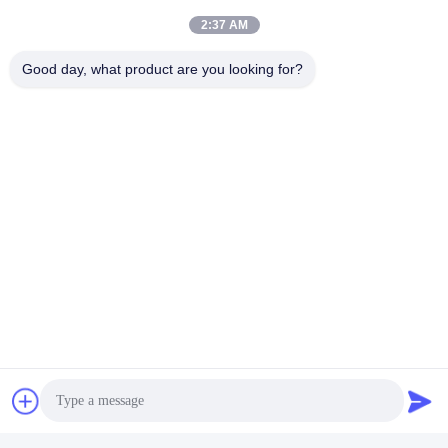
2:37 AM
Good day, what product are you looking for?
Etichette:
Citofono All'aperto Della SORSATA Irregolare
Citofono Del Locale Senza Polvere Della SORSATA
Telefono Irregolare Della Stanza Pulita