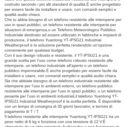
costruito secondo i più alti standard di qualità.È anche progettato
per essere facile da installare e usare, con comandi semplici e
qualità audio chiara.
Che tu abbia bisogno di un telefono resistente alle intemperie per
uso in spazi pubblici, un telefono resistente alle intemperie per
situazioni di emergenza,o un Telefono Meteorologico Pubblico
Industriale destinato ad essere utilizzato in fabbriche e impianti di
produzione, il telefono Yuantong YT-IPSG21 Industrial
Weatherproof è la soluzione perfetta.rendendolo un'opzione
conveniente per qualsiasi budget.
Con il suo design robusto e resistente, il YT-IPSG21 è una
grande scelta per l'uso come telefono robusto resistente alle
intemperie, un telefono industriale all'aperto o un telefono
pubblico impermeabile.È anche progettato per essere facile da
installare e usare, con comandi semplici e qualità audio chiara.
Sia che abbiate bisogno di un telefono industriale resistente alle
intemperie per l'uso in ambienti esterni, un telefono pubblico
resistente alle intemperie per l'uso in spazi pubblici, o un telefono
pesante per l'uso in ambienti industriali,il telefono Yuantong YT-
IPSG21 Industrial Weatherproof è la scelta perfetta. È disponibile
con un tempo di consegna di 30 giorni lavorativi, e termini di
pagamento di T / T.
Il telefono resistente alle intemperie Yuantong YT-IPSG21 ha un
peso netto di 6 kg e funziona con una tensione di 12 V.È
alimentato da un chip principale Audiocodec e può funzionare in