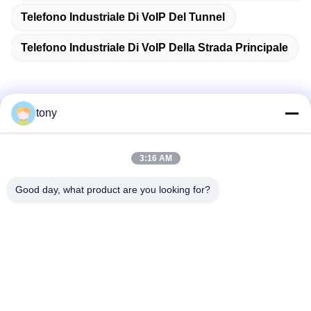
Telefono Industriale Di VoIP Del Tunnel
Telefono Industriale Di VoIP Della Strada Principale
tony
Contatto rapido
3:16 AM
Indirizzo
Centro di innovazione Zhihui, edificio A, sala 607, Shenzhen
Good day, what product are you looking for?
- 518102, Guangdong, Cina
Telefono
86--19926404701
Email
tony@szyuantong.com