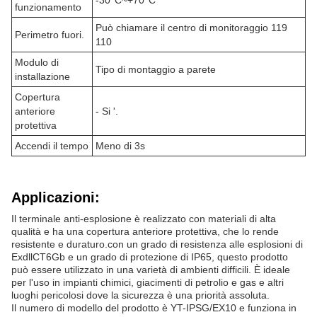
-30°C~+70°C
funzionamento
Può chiamare il centro di monitoraggio 119
Perimetro fuori.
110
Modulo di
Tipo di montaggio a parete
installazione
Copertura
anteriore
- Si '.
protettiva
Accendi il tempo
Meno di 3s
Applicazioni:
Il terminale anti-esplosione è realizzato con materiali di alta
qualità e ha una copertura anteriore protettiva, che lo rende
resistente e duraturo.con un grado di resistenza alle esplosioni di
ExdllCT6Gb e un grado di protezione di IP65, questo prodotto
può essere utilizzato in una varietà di ambienti difficili. È ideale
per l'uso in impianti chimici, giacimenti di petrolio e gas e altri
luoghi pericolosi dove la sicurezza è una priorità assoluta.
Il numero di modello del prodotto è YT-IPSG/EX10 e funziona in