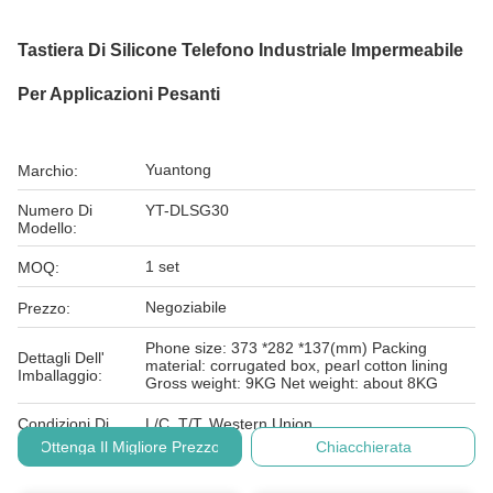
Tastiera Di Silicone Telefono Industriale Impermeabile
Per Applicazioni Pesanti
Yuantong
Marchio:
Numero Di
YT-DLSG30
Modello:
1 set
MOQ:
Negoziabile
Prezzo:
Phone size: 373 *282 *137(mm) Packing
Dettagli Dell'
material: corrugated box, pearl cotton lining
Imballaggio:
Gross weight: 9KG Net weight: about 8KG
Condizioni Di
L/C, T/T, Western Union
Pagamento:
Ottenga Il Migliore Prezzo
Chiacchierata